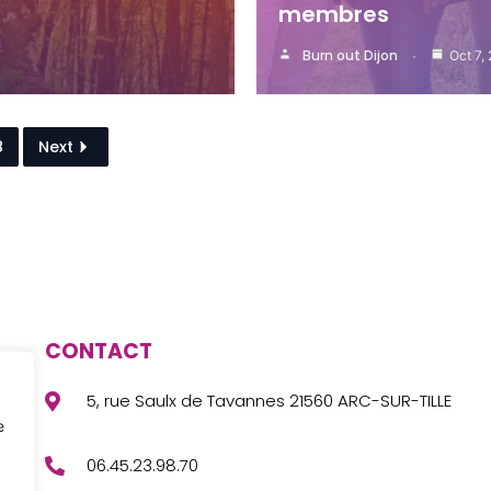
membres
Burn out Dijon
Oct 7,
8
Next
CONTACT
5, rue Saulx de Tavannes 21560 ARC-SUR-TILLE
e
06.45.23.98.70