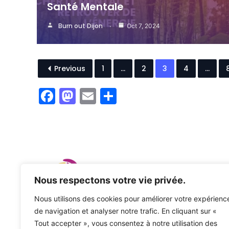
Santé Mentale
Burn out Dijon
Oct 7, 2024
Previous
1
…
2
3
4
…
F
M
E
P
a
a
m
a
c
st
ai
rt
e
o
l
a
b
d
g
o
o
er
Nous respectons votre vie privée.
o
n
Nous utilisons des cookies pour améliorer votre expérienc
k
Association Burn Out Dijon
de navigation et analyser notre trafic. En cliquant sur «
Association loi 1901 – SIREN N°903 218 998
Tout accepter », vous consentez à notre utilisation des