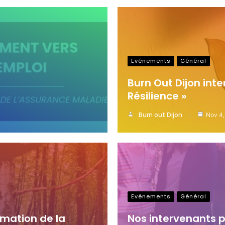
Evénements
Général
Burn Out Dijon int
Résilience »
Burn out Dijon
Nov 4
Evénements
Général
rmation de la
Nos intervenants p