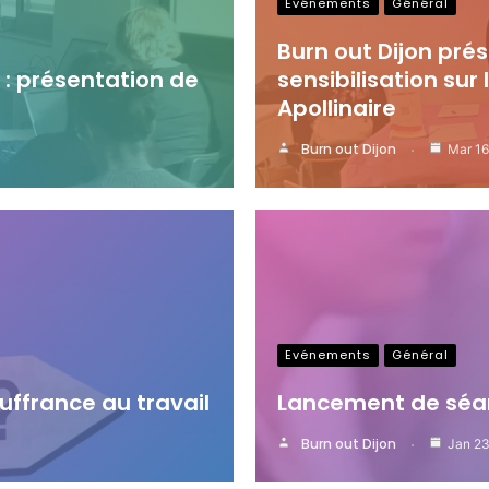
Evénements
Général
Burn out Dijon pré
 : présentation de
sensibilisation sur
Apollinaire
Burn out Dijon
Mar 16
Evénements
Général
ouffrance au travail
Lancement de séa
Burn out Dijon
Jan 23