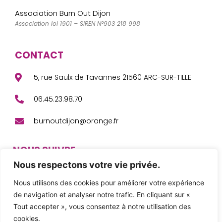
Association Burn Out Dijon
Association loi 1901 – SIREN N°903 218 998
CONTACT
5, rue Saulx de Tavannes 21560 ARC-SUR-TILLE
06.45.23.98.70
burnoutdijon@orange.fr
NOUS SUIVRE
Nous respectons votre vie privée.
F
L
Y
a
i
o
c
n
u
Nous utilisons des cookies pour améliorer votre expérience
e
k
t
de navigation et analyser notre trafic. En cliquant sur «
b
e
u
o
d
b
Tout accepter », vous consentez à notre utilisation des
o
i
e
© Copyright Burn Out Dijon 2024
k
n
cookies.