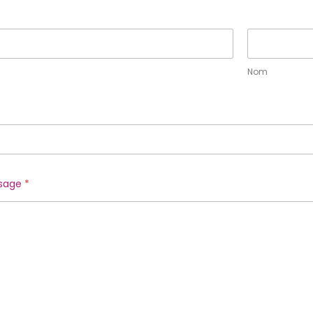
Nom
ssage
*