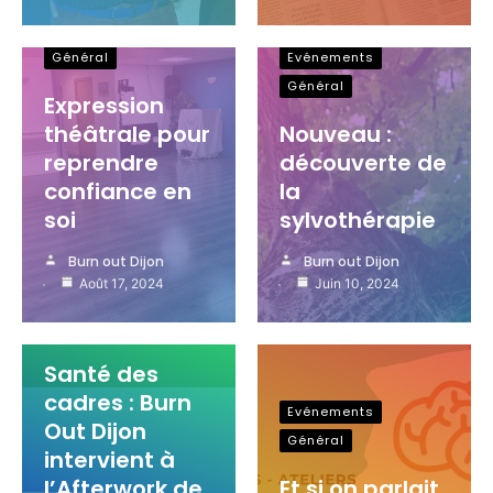
Evénements
Général
Evénements
Général
Expression
théâtrale pour
Nouveau :
reprendre
découverte de
confiance en
la
soi
sylvothérapie
Burn out Dijon
Burn out Dijon
Août 17, 2024
Juin 10, 2024
Evénements
Général
Santé des
cadres : Burn
Evénements
Out Dijon
Général
intervient à
l’Afterwork de
Et si on parlait