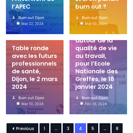
l’APEC
burn out ?
Evénements
Burn out Dijon
Burn out Dijon
Général
Mar 22, 2024
Mar 10, 2024
Evénements
Intervention
Général
autour de la
Table ronde
qualité de vie
avec les futurs
au travail,
professionnels
pour l’Ecole
de santé,
Nationale des
Dijon, le 2 mars
Greffes, le 18
2024
janvier 2024
Burn out Dijon
Burn out Dijon
Mar 10, 2024
Fév 26, 2024
Previous
1
…
3
4
5
…
8