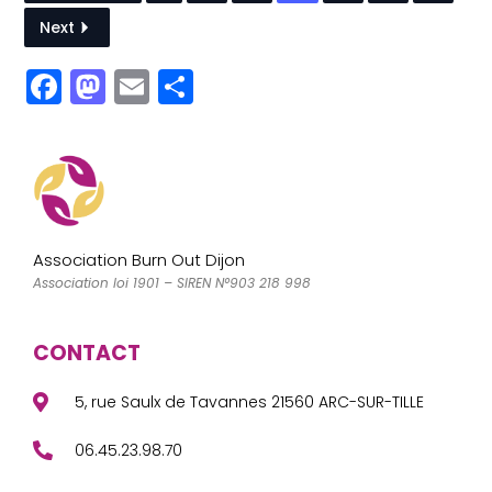
Next
F
M
E
P
a
a
m
a
c
st
ai
rt
e
o
l
a
b
d
g
o
o
er
Association Burn Out Dijon
o
n
Association loi 1901 – SIREN N°903 218 998
k
CONTACT
5, rue Saulx de Tavannes 21560 ARC-SUR-TILLE
06.45.23.98.70