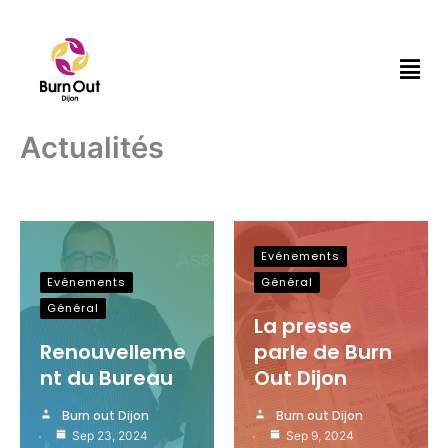
Aller
au
Men
contenu
Actualités
Evénements
Evénements
Général
Général
La presse
Renouvelleme
parle de Burn
nt du Bureau
Out Dijon
Burn out Dijon
Burn out Dijon
Sep 23, 2024
Sep 9, 2024