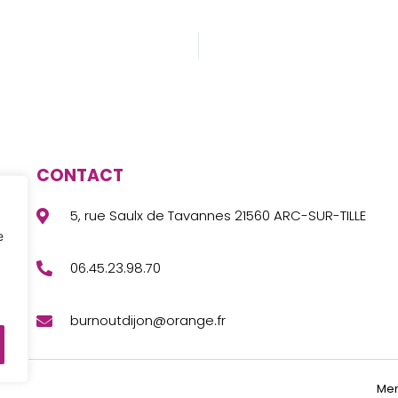
CONTACT
5, rue Saulx de Tavannes 21560 ARC-SUR-TILLE
e
06.45.23.98.70
burnoutdijon@orange.fr
Men