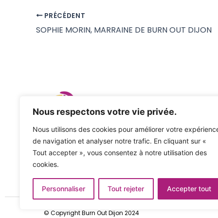
e
o
l
a
PRÉCÉDENT
b
d
g
SOPHIE MORIN, MARRAINE DE BURN OUT DIJON
o
o
er
o
n
k
Nous respectons votre vie privée.
Nous utilisons des cookies pour améliorer votre expérienc
Association Burn Out Dijon
de navigation et analyser notre trafic. En cliquant sur «
Association loi 1901 – SIREN N°903 218 998
Tout accepter », vous consentez à notre utilisation des
cookies.
Personnaliser
Tout rejeter
Accepter tout
© Copyright Burn Out Dijon 2024