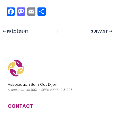
F
M
E
P
a
a
m
a
c
st
ai
rt
PRÉCÉDENT
SUIVANT
e
o
l
a
b
d
g
o
o
er
o
n
k
Association Burn Out Dijon
Association loi 1901 – SIREN N°903 218 998
CONTACT