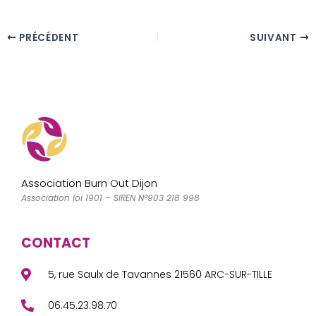
a
a
m
a
c
st
ai
rt
PRÉCÉDENT
SUIVANT
e
o
l
a
b
d
g
o
o
er
o
n
k
Association Burn Out Dijon
Association loi 1901 – SIREN N°903 218 998
CONTACT
5, rue Saulx de Tavannes 21560 ARC-SUR-TILLE
06.45.23.98.70