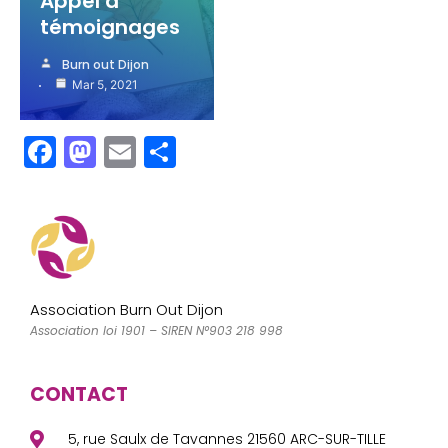
Appel à
témoignages
Burn out Dijon
Mar 5, 2021
F
M
E
P
a
a
m
a
c
st
ai
rt
e
o
l
a
b
d
g
o
o
er
Association Burn Out Dijon
o
n
Association loi 1901 – SIREN N°903 218 998
k
CONTACT
5, rue Saulx de Tavannes 21560 ARC-SUR-TILLE