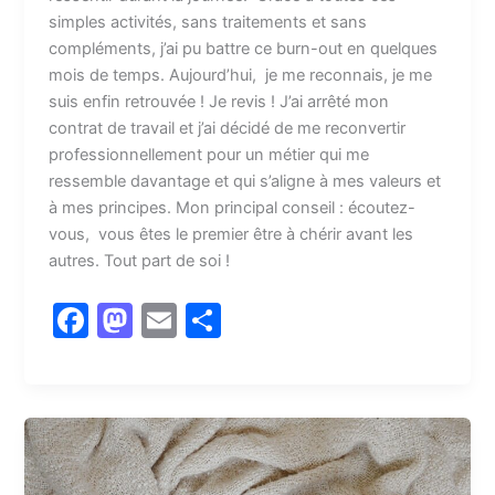
simples activités, sans traitements et sans
compléments, j’ai pu battre ce burn-out en quelques
mois de temps. Aujourd’hui, je me reconnais, je me
suis enfin retrouvée ! Je revis ! J’ai arrêté mon
contrat de travail et j’ai décidé de me reconvertir
professionnellement pour un métier qui me
ressemble davantage et qui s’aligne à mes valeurs et
à mes principes. Mon principal conseil : écoutez-
vous, vous êtes le premier être à chérir avant les
autres. Tout part de soi !
F
M
E
P
a
a
m
a
c
st
ai
rt
e
o
l
a
b
d
g