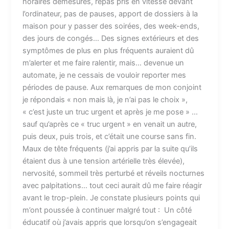
horaires démesurés, repas pris en vitesse devant
l’ordinateur, pas de pauses, apport de dossiers à la
maison pour y passer des soirées, des week-ends,
des jours de congés… Des signes extérieurs et des
symptômes de plus en plus fréquents auraient dû
m’alerter et me faire ralentir, mais… devenue un
automate, je ne cessais de vouloir reporter mes
périodes de pause. Aux remarques de mon conjoint
je répondais « non mais là, je n’ai pas le choix »,
« c’est juste un truc urgent et après je me pose » …
sauf qu’après ce « truc urgent » en venait un autre,
puis deux, puis trois, et c’était une course sans fin.
Maux de tête fréquents (j’ai appris par la suite qu’ils
étaient dus à une tension artérielle très élevée),
nervosité, sommeil très perturbé et réveils nocturnes
avec palpitations… tout ceci aurait dû me faire réagir
avant le trop-plein. Je constate plusieurs points qui
m’ont poussée à continuer malgré tout : Un côté
éducatif où j’avais appris que lorsqu’on s’engageait