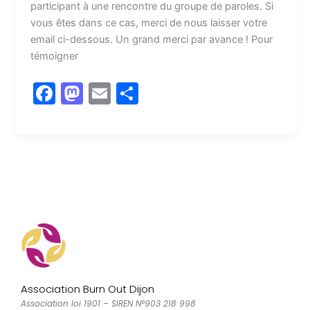
participant à une rencontre du groupe de paroles. Si
vous êtes dans ce cas, merci de nous laisser votre
email ci-dessous. Un grand merci par avance ! Pour
témoigner
F
M
E
P
a
a
m
a
c
st
ai
rt
e
o
l
a
b
d
g
o
o
er
o
n
k
Association Burn Out Dijon
Association loi 1901 – SIREN N°903 218 998