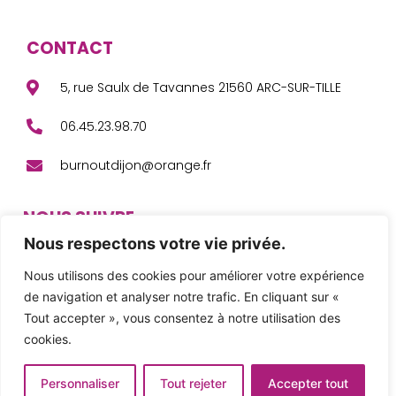
CONTACT
5, rue Saulx de Tavannes 21560 ARC-SUR-TILLE
06.45.23.98.70
burnoutdijon@orange.fr
NOUS SUIVRE
Nous respectons votre vie privée.
F
L
Y
a
i
o
c
n
u
Nous utilisons des cookies pour améliorer votre expérience
e
k
t
de navigation et analyser notre trafic. En cliquant sur «
b
e
u
o
d
b
Tout accepter », vous consentez à notre utilisation des
o
i
e
© Copyright Burn Out Dijon 2024
k
n
cookies.
Mentions légales
Personnaliser
Tout rejeter
Accepter tout