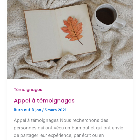
o
o
er
o
n
k
Témoignages
Appel à témoignages
Burn out Dijon
/
5 mars 2021
Appel à témoignages Nous recherchons des
personnes qui ont vécu un burn out et qui ont envie
de partager leur expérience, par écrit ou en