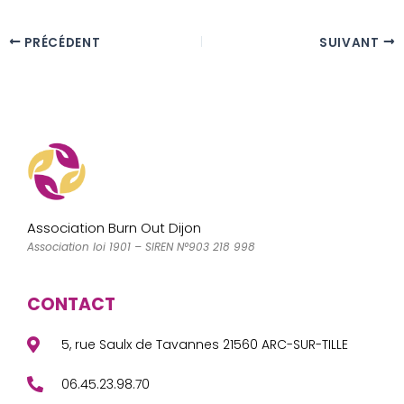
a
a
m
a
c
st
ai
rt
PRÉCÉDENT
SUIVANT
e
o
l
a
b
d
g
o
o
er
o
n
k
Association Burn Out Dijon
Association loi 1901 – SIREN N°903 218 998
CONTACT
5, rue Saulx de Tavannes 21560 ARC-SUR-TILLE
06.45.23.98.70