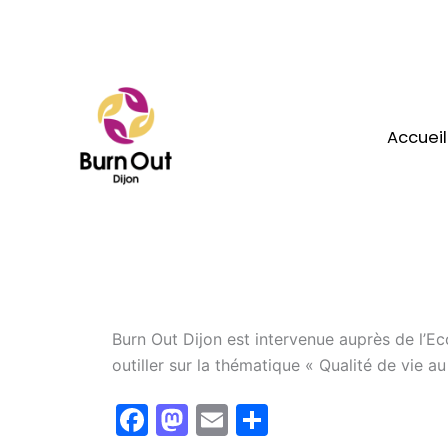
Aller
au
contenu
Accueil
Burn Out Dijon est intervenue auprès de l’Eco
outiller sur la thématique « Qualité de vie au
F
M
E
P