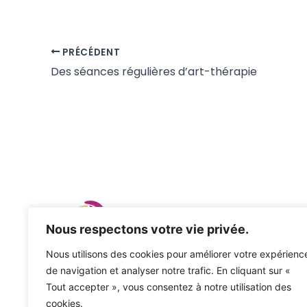
a
a
m
a
c
st
ai
rt
e
o
l
a
PRÉCÉDENT
b
d
g
Des séances régulières d’art-thérapie
o
o
er
o
n
k
Nous respectons votre vie privée.
Nous utilisons des cookies pour améliorer votre expérienc
Association Burn Out Dijon
de navigation et analyser notre trafic. En cliquant sur «
Association loi 1901 – SIREN N°903 218 998
Tout accepter », vous consentez à notre utilisation des
cookies.