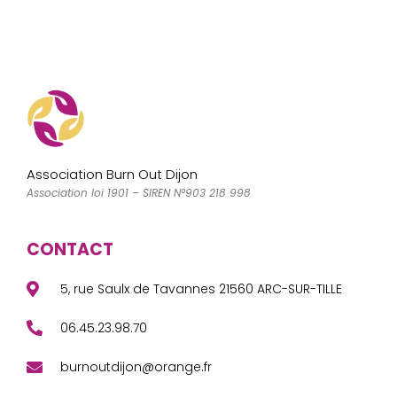
e
o
l
a
b
d
g
o
o
er
o
n
k
Association Burn Out Dijon
Association loi 1901 – SIREN N°903 218 998
CONTACT
5, rue Saulx de Tavannes 21560 ARC-SUR-TILLE
06.45.23.98.70
burnoutdijon@orange.fr